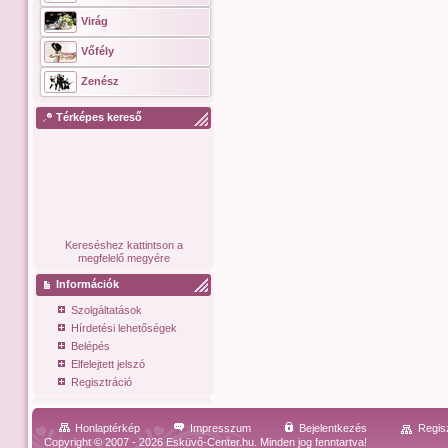
Virág
Vőfély
Zenész
Térképes kereső
Kereséshez kattintson a
megfelelő megyére
Információk
Szolgáltatások
Hírdetési lehetőségek
Belépés
Elfelejtett jelszó
Regisztráció
Honlaptérkép
Impresszum
Bejelentkezés
Regis
Copyright © 2007 - 2026 Esküvő-Center.hu. Minden jog fenntartva!