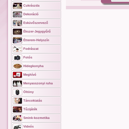
Cukrászda
Dekoráció
Esküvőszervező
Ékszer-Jegygyűrű
Étterem-Helyszín
Fodrászat
Fotós
Hidegkonyha
Meghívó
Menyasszonyi ruha
Öltöny
Táncoktatás
Tűzijáték
Smink-kozmetika
Videós