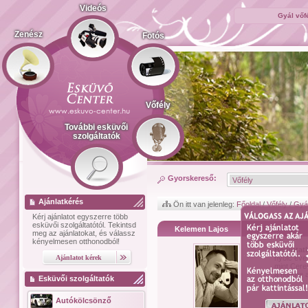
Videós
Gyál vőf
Zenész
Fotós
Vőfély
További esküvői
szolgáltatók
Gyorskereső:
Ajánlatkérés
Ön itt van jelenleg:
Főoldal
/
Vőfély
/
Gyá
Kérj ajánlatot
egyszerre több
esküvői szolgáltatótól.
Tekintsd
Kelemen Lajos
meg az ajánlatokat, és válassz
kényelmesen otthonodból!
Bemutat
nyolc éve
mint Cere
a nap ne a
Esküvői szolgáltatók
Autókölcsönző