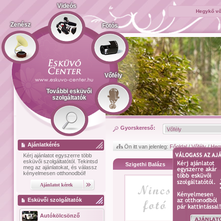
Videós
Hegykő vő
Zenész
Fotós
Vőfély
További esküvői
szolgáltatók
Gyorskereső:
Ajánlatkérés
Ön itt van jelenleg:
Főoldal
/
Vőfély
/
Heg
Kérj ajánlatot
egyszerre több
esküvői szolgáltatótól.
Tekintsd
Szigethi Balázs
meg az ajánlatokat, és válassz
kényelmesen otthonodból!
Esküvői szolgáltatók
Autókölcsönző