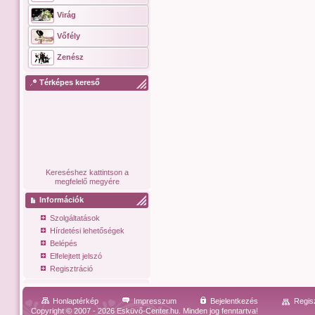
Virág
Vőfély
Zenész
Térképes kereső
Kereséshez kattintson a
megfelelő megyére
Információk
Szolgáltatások
Hírdetési lehetőségek
Belépés
Elfelejtett jelszó
Regisztráció
Honlaptérkép
Impresszum
Bejelentkezés
Regis
Copyright © 2007 - 2026 Esküvő-Center.hu. Minden jog fenntartva!