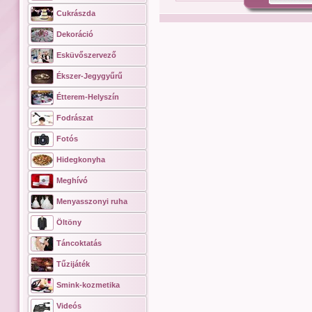
Cukrászda
Dekoráció
Esküvőszervező
Ékszer-Jegygyűrű
Étterem-Helyszín
Fodrászat
Fotós
Hidegkonyha
Meghívó
Menyasszonyi ruha
Öltöny
Táncoktatás
Tűzijáték
Smink-kozmetika
Videós