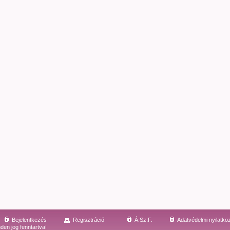
Bejelentkezés
Regisztráció
Á.Sz.F.
Adatvédelmi nyilatko
den jog fenntartva!