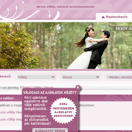
Heves vőfély, esküvői ceremóniamester
Bejelentkezés
kereső:
t van jelenleg:
Főoldal
/
Vőfély
/
Heves
s találat!
lálható a megadott feltételeknek megfelelő vőfély az adatbázisban...
szes vőfély Heves megyéből.
zes vőfély megtekintéséhez kattintson ide!