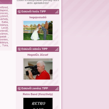
Ebben a kategóriában jelenleg nincs
aktív ajánlatkérés!
onfüred
,
dapest
,
Esküvői fotós TIPP
brecen
,
yömrő
,
hegejostudió
árhely
,
,
Kaba
,
sbánya
,
,
Levél
,
rierdő
,
vámos
,
spatak
,
zentes
,
abánya
,
s
,
Tura
,
Esküvői videós TIPP
Hegedűs József
Esküvői zenész TIPP
Retro Band (Keszthely)