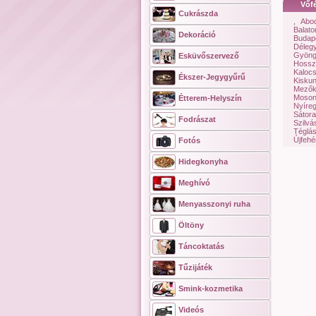
Vőfé
Cukrászda
,
Abo
Balat
Dekoráció
Budapes
Déleg
Gyöng
Esküvőszervező
Hossz
Kaloc
Ékszer-Jegygyűrű
Kisku
Mezők
Moson
Étterem-Helyszín
Nyíre
Sátora
Fodrászat
Szilvá
Téglá
Újfehé
Fotós
Hidegkonyha
Meghívó
Menyasszonyi ruha
Öltöny
Táncoktatás
Tűzijáték
Smink-kozmetika
Videós