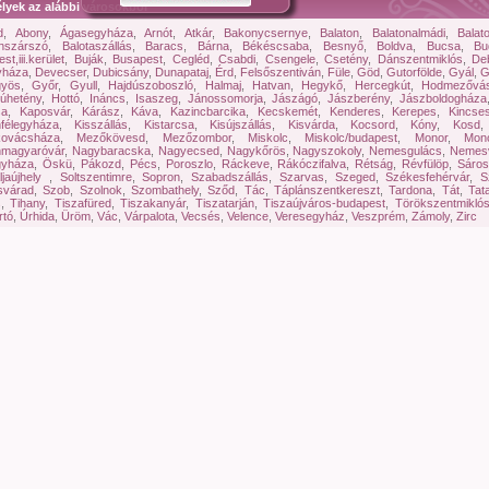
lyek az alábbi városokból
d
,
Abony
,
Ágasegyháza
,
Arnót
,
Atkár
,
Bakonycsernye
,
Balaton
,
Balatonalmádi
,
Balat
onszárszó
,
Balotaszállás
,
Baracs
,
Bárna
,
Békéscsaba
,
Besnyő
,
Boldva
,
Bucsa
,
Bu
t,iii.kerület
,
Buják
,
Busapest
,
Cegléd
,
Csabdi
,
Csengele
,
Csetény
,
Dánszentmiklós
,
De
yháza
,
Devecser
,
Dubicsány
,
Dunapataj
,
Érd
,
Felsőszentiván
,
Füle
,
Göd
,
Gutorfölde
,
Gyál
,
G
yös
,
Győr
,
Gyull
,
Hajdúszoboszló
,
Halmaj
,
Hatvan
,
Hegykő
,
Hercegkút
,
Hodmezővás
úhetény
,
Hottó
,
Ináncs
,
Isaszeg
,
Jánossomorja
,
Jászágó
,
Jászberény
,
Jászboldogháza
sa
,
Kaposvár
,
Kárász
,
Káva
,
Kazincbarcika
,
Kecskemét
,
Kenderes
,
Kerepes
,
Kincse
nfélegyháza
,
Kisszállás
,
Kistarcsa
,
Kisújszállás
,
Kisvárda
,
Kocsord
,
Kóny
,
Kosd
ovácsháza
,
Mezőkövesd
,
Mezőzombor
,
Miskolc
,
Miskolc/budapest
,
Monor
,
Mono
magyaróvár
,
Nagybaracska
,
Nagyecsed
,
Nagykőrös
,
Nagyszokoly
,
Nemesgulács
,
Nemes
gyháza
,
Öskü
,
Pákozd
,
Pécs
,
Poroszlo
,
Ráckeve
,
Rákóczifalva
,
Rétság
,
Révfülöp
,
Sáro
ljaújhely
,
Soltszentimre
,
Sopron
,
Szabadszállás
,
Szarvas
,
Szeged
,
Székesfehérvár
,
S
svárad
,
Szob
,
Szolnok
,
Szombathely
,
Sződ
,
Tác
,
Táplánszentkereszt
,
Tardona
,
Tát
,
Tat
s
,
Tihany
,
Tiszafüred
,
Tiszakanyár
,
Tiszatarján
,
Tiszaújváros-budapest
,
Törökszentmikló
rtó
,
Úrhida
,
Üröm
,
Vác
,
Várpalota
,
Vecsés
,
Velence
,
Veresegyház
,
Veszprém
,
Zámoly
,
Zirc