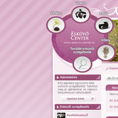
Videós
Zenész
Fotós
Vőfély
További esküvői
szolgáltatók
Gyors
Ajánlatkérés
Ön it
Kérj ajánlatot
egyszerre több
esküvői szolgáltatótól.
Tekintsd
Ninc
meg az ajánlatokat, és válassz
kényelmesen otthonodból!
Nem ta
Az ös
Esküvői szolgáltatók
Az öss
Autókölcsönző