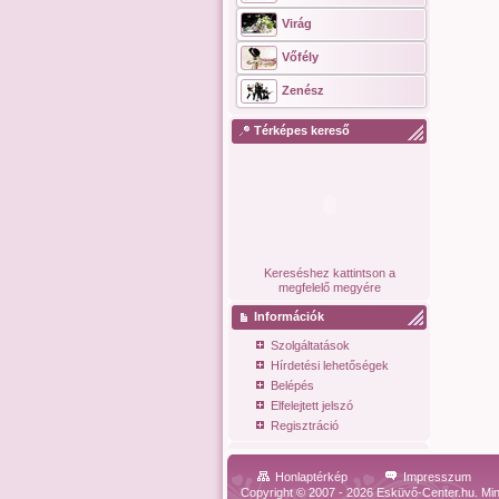
Virág
Vőfély
Zenész
Térképes kereső
Kereséshez kattintson a
megfelelő megyére
Információk
Szolgáltatások
Hírdetési lehetőségek
Belépés
Elfelejtett jelszó
Regisztráció
Honlaptérkép
Impresszum
Copyright © 2007 - 2026 Esküvő-Center.hu. Min