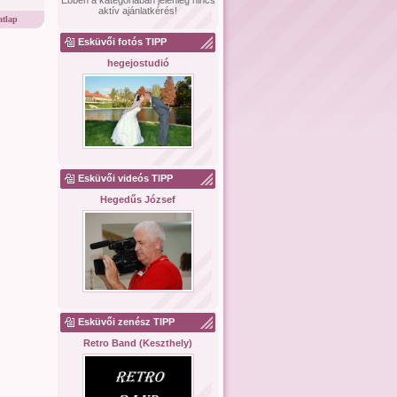
Ebben a kategóriában jelenleg nincs
aktív ajánlatkérés!
tlap
Esküvői fotós TIPP
hegejostudió
Esküvői videós TIPP
Hegedűs József
Esküvői zenész TIPP
Retro Band (Keszthely)