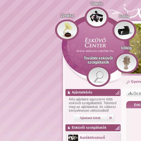
Videós
Zenész
Fotós
Vőfély
További esküvői
szolgáltatók
Gyors
Ajánlatkérés
Ön it
Kérj ajánlatot
egyszerre több
esküvői szolgáltatótól.
Tekintsd
Erki
meg az ajánlatokat, és válassz
kényelmesen otthonodból!
Esküvői szolgáltatók
Autókölcsönző