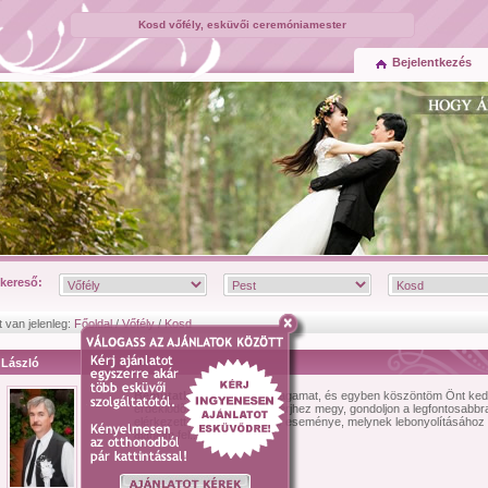
Kosd vőfély, esküvői ceremóniamester
Bejelentkezés
kereső:
t van jelenleg:
Főoldal
/
Vőfély
/
Kosd
 László
Bemutatkozás:
Ajánlom magamat, és egyben köszöntöm Önt ke
érdeklõdõ! Ha nõsül, vagy férjhez megy, gondoljon a legfontosabbr
elérkezett élete egyik fontos eseménye, melynek lebonyolításához
ajánlom fel...