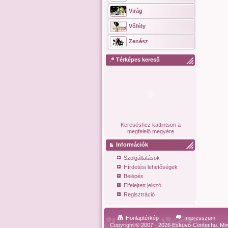
Virág
Vőfély
Zenész
Térképes kereső
Kereséshez kattintson a
megfelelő megyére
Információk
Szolgáltatások
Hírdetési lehetőségek
Belépés
Elfelejtett jelszó
Regisztráció
Honlaptérkép
Impresszum
Copyright © 2007 - 2026 Esküvő-Center.hu. Min