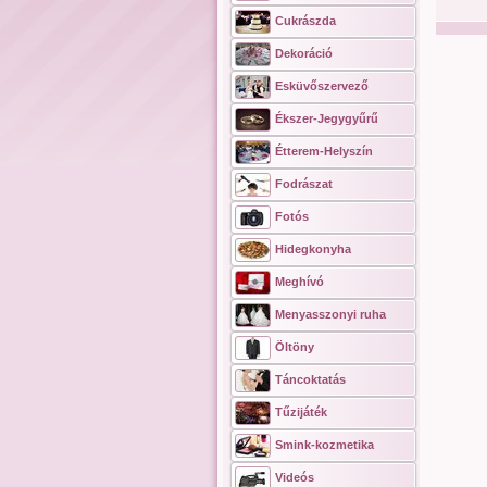
Cukrászda
Dekoráció
Esküvőszervező
Ékszer-Jegygyűrű
Étterem-Helyszín
Fodrászat
Fotós
Hidegkonyha
Meghívó
Menyasszonyi ruha
Öltöny
Táncoktatás
Tűzijáték
Smink-kozmetika
Videós