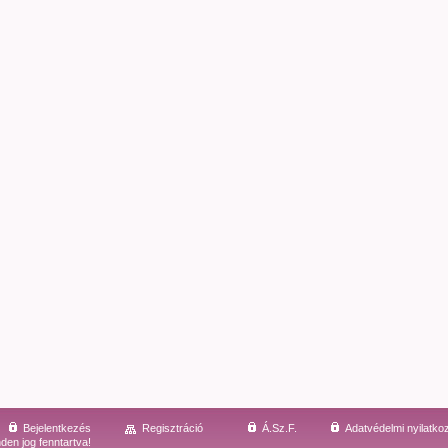
Bejelentkezés
Regisztráció
Á.Sz.F.
Adatvédelmi nyilatko
den jog fenntartva!