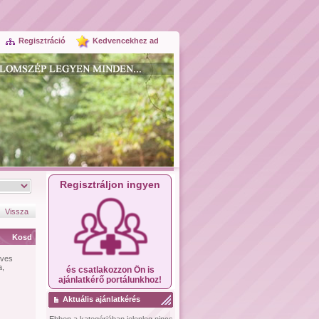
Regisztráció
Kedvencekhez ad
Regisztráljon ingyen
Vissza
Kosd
dves
a,
és csatlakozzon Ön is
ajánlatkérő portálunkhoz!
Aktuális ajánlatkérés