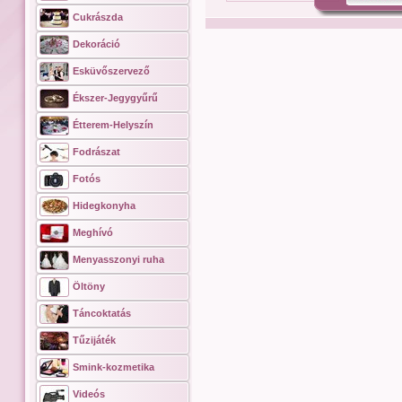
Cukrászda
Dekoráció
Esküvőszervező
Ékszer-Jegygyűrű
Étterem-Helyszín
Fodrászat
Fotós
Hidegkonyha
Meghívó
Menyasszonyi ruha
Öltöny
Táncoktatás
Tűzijáték
Smink-kozmetika
Videós