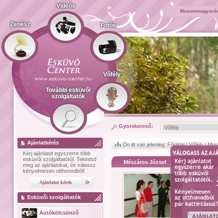
Videós
Mosonmagyaróvá
Zenész
Fotós
Vőfély
További esküvői
szolgáltatók
Gyorskereső:
Ajánlatkérés
Ön itt van jelenleg:
Főoldal
/
Vőfély
/
Mos
Kérj ajánlatot
egyszerre több
esküvői szolgáltatótól.
Tekintsd
Mészáros József
meg az ajánlatokat, és válassz
kényelmesen otthonodból!
Bemutat
ember bol
amúgy is 
Esküvői szolgáltatók
Autókölcsönző