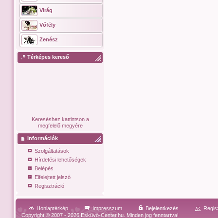
Virág
Vőfély
Zenész
Térképes kereső
Kereséshez kattintson a
megfelelő megyére
Információk
Szolgáltatások
Hírdetési lehetőségek
Belépés
Elfelejtett jelszó
Regisztráció
Honlaptérkép
Impresszum
Bejelentkezés
Regis
Copyright © 2007 - 2026 Esküvő-Center.hu. Minden jog fenntartva!