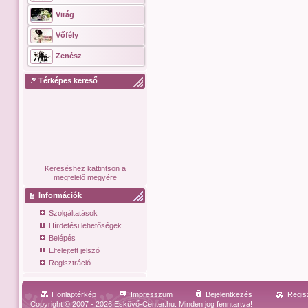
Virág
Vőfély
Zenész
Térképes kereső
Kereséshez kattintson a
megfelelő megyére
Információk
Szolgáltatások
Hírdetési lehetőségek
Belépés
Elfelejtett jelszó
Regisztráció
Honlaptérkép
Impresszum
Bejelentkezés
Regis
Copyright © 2007 - 2026 Esküvő-Center.hu. Minden jog fenntartva!