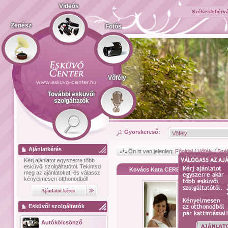
Videós
Székesfehérvá
Zenész
Fotós
Vőfély
További esküvői
szolgáltatók
Gyorskereső:
Ajánlatkérés
Ön itt van jelenleg:
Főoldal
/
Vőfély
/
Szé
Kérj ajánlatot
egyszerre több
esküvői szolgáltatótól.
Tekintsd
Kovács Kata CEREMÓNIAMESTER
meg az ajánlatokat, és válassz
kényelmesen otthonodból!
Bemutat
szervezni
arról, ho
is kell tov
Esküvői szolgáltatók
Autókölcsönző