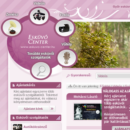
Videós
Győr esküvő
Zenész
Fotós
Vőfély
További esküvői
szolgáltatók
Gyorskereső:
Ajánlatkérés
Ön itt van jelenleg:
Főoldal
/
Videós
/
Gy
Kérj ajánlatot
egyszerre több
esküvői szolgáltatótól.
Tekintsd
Mohácsi László
meg az ajánlatokat, és válassz
kényelmesen otthonodból!
Bemutat
de önmagá
fontosak 
ifjú pá...
Esküvői szolgáltatók
Autókölcsönző