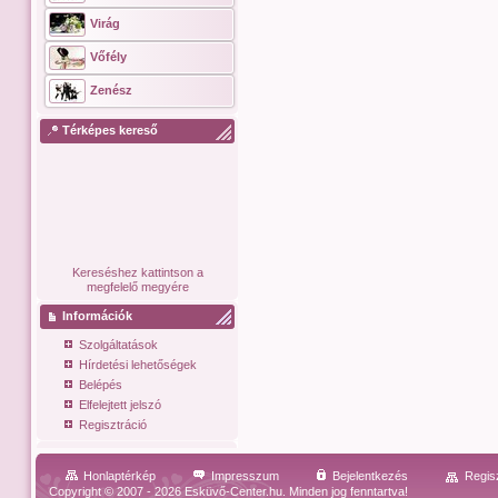
Virág
Vőfély
Zenész
Térképes kereső
Kereséshez kattintson a
megfelelő megyére
Információk
Szolgáltatások
Hírdetési lehetőségek
Belépés
Elfelejtett jelszó
Regisztráció
Honlaptérkép
Impresszum
Bejelentkezés
Regis
Copyright © 2007 - 2026 Esküvő-Center.hu. Minden jog fenntartva!