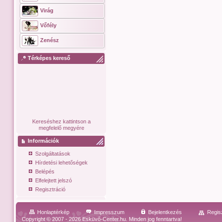
Virág
Vőfély
Zenész
Térképes kereső
Kereséshez kattintson a
megfelelő megyére
Információk
Szolgáltatások
Hírdetési lehetőségek
Belépés
Elfelejtett jelszó
Regisztráció
Honlaptérkép
Impresszum
Bejelentkezés
Regis
Copyright © 2007 - 2026 Esküvő-Center.hu. Minden jog fenntartva!