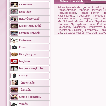
Videósok az alábbi városokból
Cukrászda
Adony
,
Ajak
,
Albertirsa
,
Arnót
,
Aszód
,
Baja
Dánszentmiklós
,
Debrecen
,
Devecser
,
Du
Dekoráció
Hajdúszoboszló
,
Halmaj
,
Hatvan
,
He
Kazincbarcika
,
Kecskemét
,
Kerepes-sz
Kunszentmiklós
,
L
,
Maglód
,
Makó
,
Ma
Esküvőszervező
Mezőkövesd
,
Miskolc
,
Monor
,
Nagybaj
Nyírbátor
,
Nyíregyháza
,
Pápa
,
Párkán
Ékszer-Jegygyűrű
Sajóbábony
,
Salgótarján
,
Simontornya
,
S
Szigetcsép
,
Szolnok
,
Szombathely
,
Tápi
Vác
,
Várpalota
,
Vecsés
,
Veszprém
,
Zagyv
Étterem-Helyszín
Fodrászat
Fotós
Hidegkonyha
Meghívó
Menyasszonyi ruha
Öltöny
Táncoktatás
Tűzijáték
Smink-kozmetika
Videós