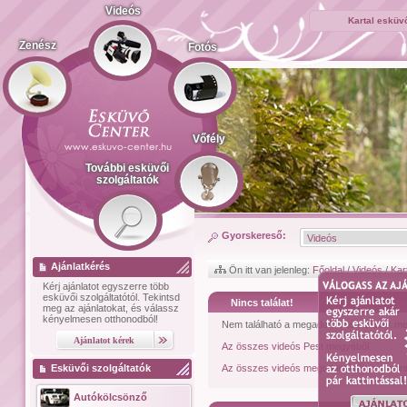
Videós
Kartal esküv
Zenész
Fotós
Vőfély
További esküvői
szolgáltatók
Gyorskereső:
Ajánlatkérés
Ön itt van jelenleg:
Főoldal
/
Videós
/
Kar
Kérj ajánlatot
egyszerre több
esküvői szolgáltatótól.
Tekintsd
Nincs találat!
meg az ajánlatokat, és válassz
kényelmesen otthonodból!
Nem található a megadott feltételeknek me
Az összes videós Pest megyéből.
Esküvői szolgáltatók
Az összes videós megtekintéséhez kattint
Autókölcsönző