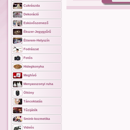
Cukrászda
Dekoráció
Esküvőszervező
Ékszer-Jegygyűrű
Étterem-Helyszín
Fodrászat
Fotós
Hidegkonyha
Meghívó
Menyasszonyi ruha
Öltöny
Táncoktatás
Tűzijáték
Smink-kozmetika
Videós