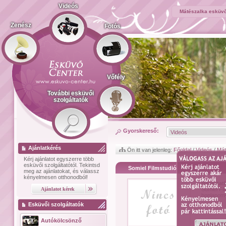
Videós
Mátészalka esküvő
Zenész
Fotós
Vőfély
További esküvői
szolgáltatók
Gyorskereső:
Ajánlatkérés
Ön itt van jelenleg:
Főoldal
/
Videós
/
Mát
Kérj ajánlatot
egyszerre több
esküvői szolgáltatótól.
Tekintsd
Somiel Filmstudió
meg az ajánlatokat, és válassz
kényelmesen otthonodból!
Bemutat
Somiel Fil
honlapomo
Esküvői szolgáltatók
Autókölcsönző