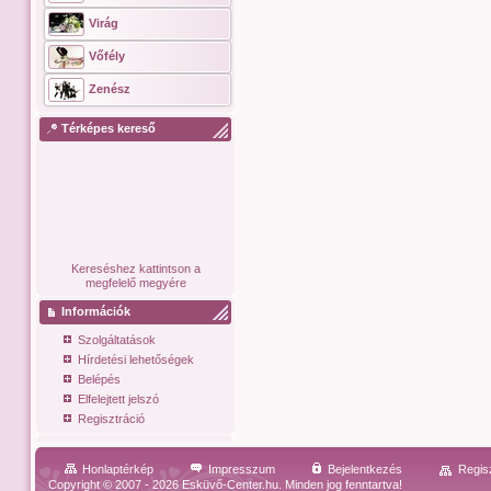
Virág
Vőfély
Zenész
Térképes kereső
Kereséshez kattintson a
megfelelő megyére
Információk
Szolgáltatások
Hírdetési lehetőségek
Belépés
Elfelejtett jelszó
Regisztráció
Honlaptérkép
Impresszum
Bejelentkezés
Regis
Copyright © 2007 - 2026 Esküvő-Center.hu. Minden jog fenntartva!