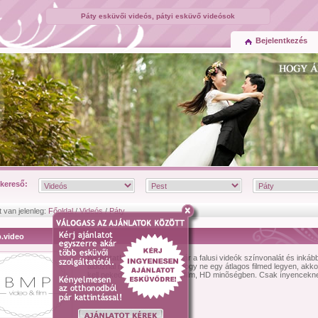
Páty esküvői videós, pátyi esküvő videósok
Bejelentkezés
kereső:
t van jelenleg:
Főoldal
/
Videós
/
Páty
.video
Bemutatkozás:
Ha unod már a falusi videók színvonalát és inkáb
áldoznál rá kicsivel többet, hogy ne egy átlagos filmed legyen, akko
kell neked! Esküvõi videó & film, HD minõségben. Csak ínyenceknek