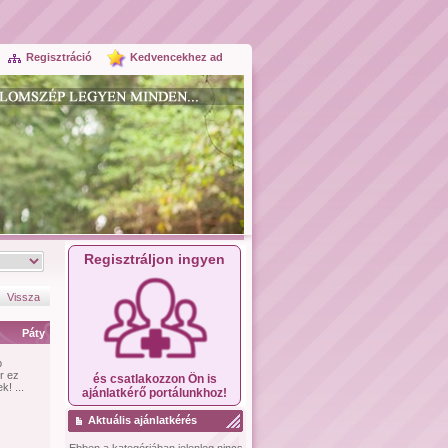
Regisztráció
Kedvencekhez ad
Regisztráljon ingyen
Vissza
Páty
b
r ez
és csatlakozzon Ön is
! ...
ajánlatkérő portálunkhoz!
Aktuális ajánlatkérés