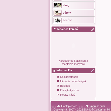
Virág
Vőfély
Zenész
Térképes kereső
Kereséshez kattintson a
megfelelő megyére
Információk
Szolgáltatások
Hírdetési lehetőségek
Belépés
Elfelejtett jelszó
Regisztráció
Honlaptérkép
Impresszum
Copyright © 2007 - 2026 Esküvő-Center.hu. Min