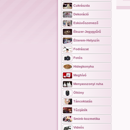
Cukrászda
Dekoráció
Esküvőszervező
Ékszer-Jegygyűrű
Étterem-Helyszín
Fodrászat
Fotós
Hidegkonyha
Meghívó
Menyasszonyi ruha
Öltöny
Táncoktatás
Tűzijáték
Smink-kozmetika
Videós