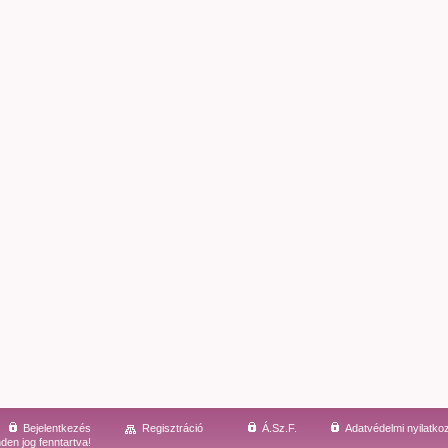
Bejelentkezés
Regisztráció
Á.Sz.F.
Adatvédelmi nyilatko
den jog fenntartva!