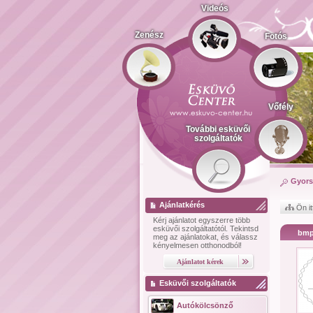
Videós
Zenész
Fotós
Vőfély
További esküvői
szolgáltatók
Gyors
Ajánlatkérés
Ön it
Kérj ajánlatot
egyszerre több
esküvői szolgáltatótól.
Tekintsd
bmp
meg az ajánlatokat, és válassz
kényelmesen otthonodból!
Esküvői szolgáltatók
Autókölcsönző