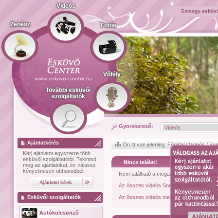
Videós
Somogy esküvő
Zenész
Fotós
Vőfély
További esküvői
szolgáltatók
Gyorskereső:
Ajánlatkérés
Ön itt van jelenleg:
Főoldal
/
Videós
/
So
Kérj ajánlatot
egyszerre több
esküvői szolgáltatótól.
Tekintsd
Nincs találat!
meg az ajánlatokat, és válassz
kényelmesen otthonodból!
Nem található a megadott feltételeknek me
Az összes videós Somogy megyéből.
Esküvői szolgáltatók
Az összes videós megtekintéséhez kattint
Autókölcsönző