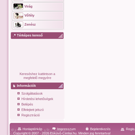
Virág
Vőfély
Zenész
Térképes kereső
Kereséshez kattintson a
megfelelő megyére
Információk
Szolgáltatások
Hírdetési lehetőségek
Belépés
Elfelejtett jelszó
Regisztráció
Honlaptérkép
Impresszum
Bejelentkezés
Regis
Copyright © 2007 - 2026 Esküvő-Center.hu. Minden jog fenntartva!