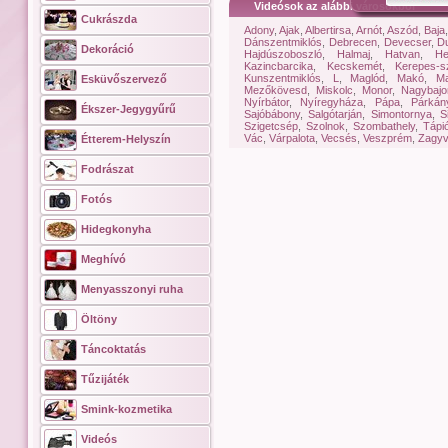
Videósok az alábbi városokból
Cukrászda
Adony
,
Ajak
,
Albertirsa
,
Arnót
,
Aszód
,
Baja
Dánszentmiklós
,
Debrecen
,
Devecser
,
Du
Dekoráció
Hajdúszoboszló
,
Halmaj
,
Hatvan
,
He
Kazincbarcika
,
Kecskemét
,
Kerepes-sz
Kunszentmiklós
,
L
,
Maglód
,
Makó
,
Ma
Esküvőszervező
Mezőkövesd
,
Miskolc
,
Monor
,
Nagybaj
Nyírbátor
,
Nyíregyháza
,
Pápa
,
Párkán
Ékszer-Jegygyűrű
Sajóbábony
,
Salgótarján
,
Simontornya
,
S
Szigetcsép
,
Szolnok
,
Szombathely
,
Tápi
Vác
,
Várpalota
,
Vecsés
,
Veszprém
,
Zagyv
Étterem-Helyszín
Fodrászat
Fotós
Hidegkonyha
Meghívó
Menyasszonyi ruha
Öltöny
Táncoktatás
Tűzijáték
Smink-kozmetika
Videós