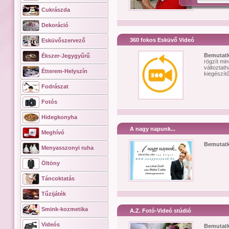
Cukrászda
Dekoráció
360 fokos Esküvő Videó
Esküvőszervező
Bemutat
Ékszer-Jegygyűrű
rögzít mi
változtat
Étterem-Helyszín
kiegészítő
Fodrászat
Fotós
Hidegkonyha
A nagy napunk...
Meghívó
Bemutat
Menyasszonyi ruha
Öltöny
Táncoktatás
Tűzijáték
Smink-kozmetika
A.Z. Fotó-Videó stúdió
Videós
Bemutat