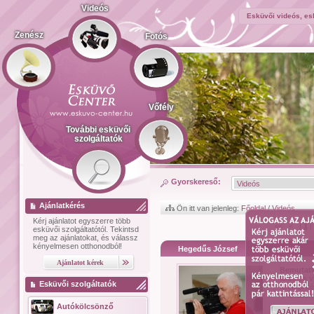
Videós
Esküvői videós, es
Zenész
Fotós
Vőfély
További esküvői
szolgáltatók
Gyorskereső:
Ajánlatkérés
Ön itt van jelenleg:
Főoldal
/
Videós
Kérj ajánlatot
egyszerre több
<< < |
1
|
esküvői szolgáltatótól.
Tekintsd
meg az ajánlatokat, és válassz
kényelmesen otthonodból!
Hegedűs József
Bemutat
fotós és 
Esküvői szolgáltatók
felvétel k
"Panaso..
Autókölcsönző