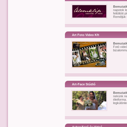
Bemutat
napotok l
feltöltött
Reméljük l
Art Foto Video Kft
Bemutat
Fotó vide
bizalomma
Art-Face Stúdió
Bemutat
nekünk n
életforma.
legkülönl