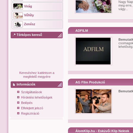
Nagy Nap, 
meg erre, 
Virág
vágy...
Vőfély
Zenész
ADFILM
Térképes kereső
Bemutat
csomagok.
lehetõség
Kereséshez kattintson a
megfelelő megyére
AG FIlm Produkció
Információk
Bemutat
Szolgáltatások
Hírdetési lehetőségek
Belépés
Elfelejtett jelszó
Regisztráció
ÁlomKlip.hu - Esküvői Klip Nektek