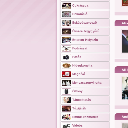
Cukrászda
Dekoráció
Esküvőszervező
Ale
Ékszer-Jegygyűrű
Étterem-Helyszín
Fodrászat
Fotós
Hidegkonyha
All-
Meghívó
Menyasszonyi ruha
Öltöny
Táncoktatás
Tűzijáték
Amb
Smink-kozmetika
Videós