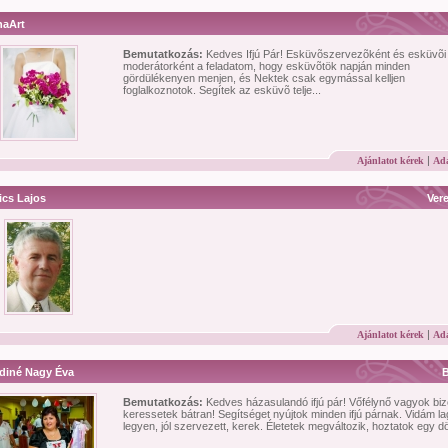
naArt
Bemutatkozás:
Kedves Ifjú Pár! Esküvõszervezõként és esküvõi
moderátorként a feladatom, hogy esküvõtök napján minden
gördülékenyen menjen, és Nektek csak egymással kelljen
foglalkoznotok. Segítek az esküvõ telje...
|
Ajánlatot kérek
Ada
ics Lajos
Ver
|
Ajánlatot kérek
Ada
diné Nagy Éva
Bemutatkozás:
Kedves házasulandó ifjú pár! Vőfélynő vagyok biz
keressetek bátran! Segítséget nyújtok minden ifjú párnak. Vidám la
legyen, jól szervezett, kerek. Életetek megváltozik, hoztatok egy dö