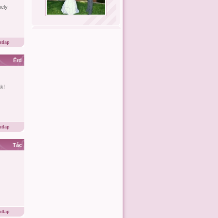
mely
tlap
Érd
k!
tlap
Tác
tlap