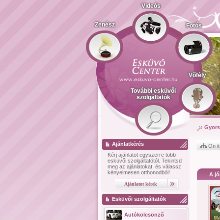
Videós
Zenész
Fotós
Vőfély
További esküvői
szolgáltatók
Gyors
Ajánlatkérés
Ön it
Kérj ajánlatot
egyszerre több
esküvői szolgáltatótól.
Tekintsd
meg az ajánlatokat, és válassz
kényelmesen otthonodból!
A jó
Esküvői szolgáltatók
Autókölcsönző