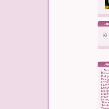
Bag
Vőfé
,
Abo
Balat
Budapes
Déleg
Gyöng
Hossz
Kaloc
Kisku
Mezők
Moson
Nyíre
Sátora
Szilvá
Téglá