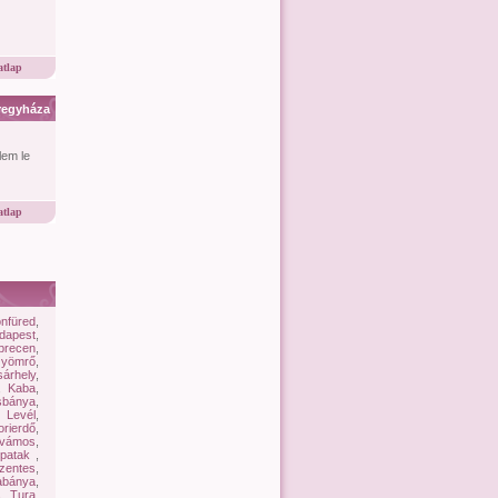
tlap
regyháza
lem le
tlap
onfüred
,
dapest
,
brecen
,
yömrő
,
árhely
,
,
Kaba
,
sbánya
,
,
Levél
,
rierdő
,
vámos
,
spatak
,
zentes
,
abánya
,
s
,
Tura
,