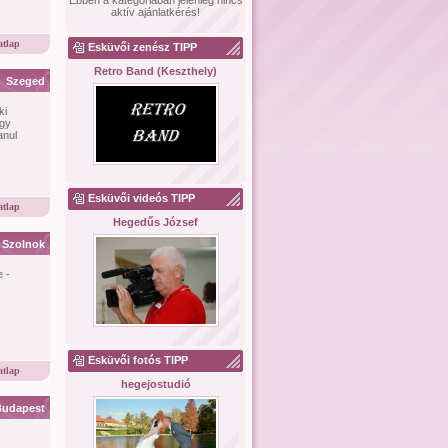
Ebben a kategóriában jelenleg nincs
aktív ajánlatkérés!
tlap
Esküvői zenész TIPP
Retro Band (Keszthely)
Szeged
ki
úgy
anul
Esküvői videós TIPP
tlap
Hegedűs József
Szolnok
e -
Esküvői fotós TIPP
tlap
hegejostudió
Budapest