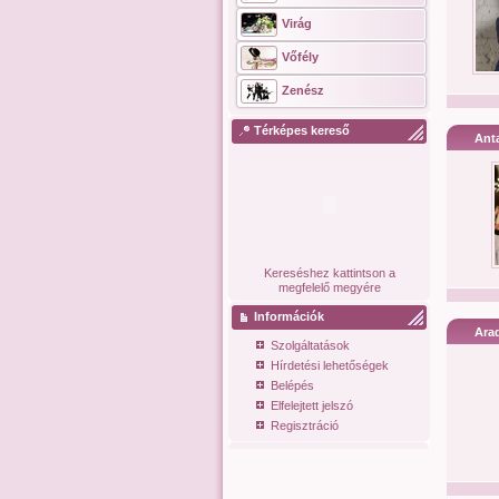
Virág
Vőfély
Zenész
Térképes kereső
Anta
Kereséshez kattintson a
megfelelő megyére
Információk
Arad
Szolgáltatások
Hírdetési lehetőségek
Belépés
Elfelejtett jelszó
Regisztráció