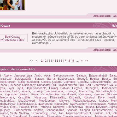
|
Ajánlatot kérek
Ada
i Csaba
Nyí
Bemutatkozás:
Üdvözöllek benneteket kedves házasulandók! A
modern kor igényei szerint vőfély és ceremóniamesterként vezény
az esküvőt, és az azt követő bulit. Tel: 06 30 365 5322 Facebook
elérhetősége...
|
Ajánlatot kérek
Ada
<< < |
1
|
2
|
3
|
4
|
5
|
6
|
7
|
8
|
9
| ... |
>
>>
lyek az alábbi városokból
d
,
Abony
,
Ágasegyháza
,
Arnót
,
Atkár
,
Bakonycsernye
,
Balaton
,
Balatonalmádi
,
Balat
onszárszó
,
Balotaszállás
,
Baracs
,
Bárna
,
Békéscsaba
,
Besnyő
,
Boldva
,
Bucsa
,
Bu
t,iii.kerület
,
Buják
,
Busapest
,
Cegléd
,
Csabdi
,
Csengele
,
Csetény
,
Dánszentmiklós
,
De
yháza
,
Devecser
,
Dubicsány
,
Dunapataj
,
Érd
,
Felsőszentiván
,
Füle
,
Göd
,
Gutorfölde
,
Gyál
,
G
yös
,
Győr
,
Gyull
,
Hajdúszoboszló
,
Halmaj
,
Hatvan
,
Hegykő
,
Hercegkút
,
Hodmezővás
úhetény
,
Hottó
,
Ináncs
,
Isaszeg
,
Jánossomorja
,
Jászágó
,
Jászberény
,
Jászboldogháza
sa
,
Kaposvár
,
Kárász
,
Káva
,
Kazincbarcika
,
Kecskemét
,
Kenderes
,
Kerepes
,
Kincse
nfélegyháza
,
Kisszállás
,
Kistarcsa
,
Kisújszállás
,
Kisvárda
,
Kocsord
,
Kóny
,
Kosd
ovácsháza
,
Mezőkövesd
,
Mezőzombor
,
Miskolc
,
Miskolc/budapest
,
Monor
,
Mono
magyaróvár
,
Nagybaracska
,
Nagyecsed
,
Nagykőrös
,
Nagyszokoly
,
Nemesgulács
,
Nemes
gyháza
,
Öskü
,
Pákozd
,
Pécs
,
Poroszlo
,
Ráckeve
,
Rákóczifalva
,
Rétság
,
Révfülöp
,
Sáro
ljaújhely
,
Soltszentimre
,
Sopron
,
Szabadszállás
,
Szarvas
,
Szeged
,
Székesfehérvár
,
S
svárad
,
Szob
,
Szolnok
,
Szombathely
,
Sződ
,
Tác
,
Táplánszentkereszt
,
Tardona
,
Tát
,
Tat
s
,
Tihany
,
Tiszafüred
,
Tiszakanyár
,
Tiszatarján
,
Tiszaújváros-budapest
,
Törökszentmikló