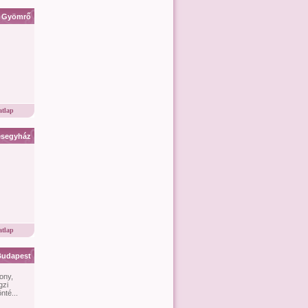
Gyömrő
tlap
esegyház
tlap
Budapest
ony,
gzi
nté...