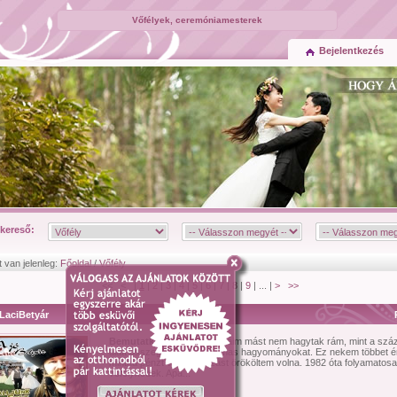
Vőfélyek, ceremóniamesterek
Bejelentkezés
kereső:
t van jelenleg:
Főoldal
/
Vőfély
<< < |
1
|
2
|
3
|
4
|
5
|
6
|
7
|
8
|
9
| ... |
>
>>
LaciBetyár
Bemutatkozás:
Az öregapáim mást nem hagytak rám, mint a szá
alatt összegyûjtött lakodalmas hagyományokat. Ez nekem többet ér
mintha pénzt vagy tartozást örököltem volna. 1982 óta folyamatos
võfélykedek. Apá...