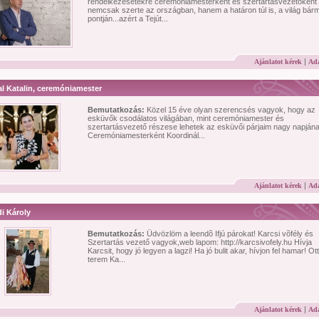
rendelkezésetekre ceremóniamesterként és szertartásvezetőként
nemcsak szerte az országban, hanem a határon túl is, a világ bár
pontján...azért a Tejút...
|
Ajánlatot kérek
Ada
l Katalin, ceremóniamester
Bemutatkozás:
Közel 15 éve olyan szerencsés vagyok, hogy az
esküvők csodálatos világában, mint ceremóniamester és
szertartásvezető részese lehetek az esküvői párjaim nagy napjána
Ceremóniamesterként Koordinál...
|
Ajánlatot kérek
Ada
i Károly
Bemutatkozás:
Üdvözlöm a leendõ Ifjú párokat! Karcsi võfély és
Szertartás vezető vagyok,web lapom: http://karcsivofely.hu Hívja
Karcsit, hogy jó legyen a lagzi! Ha jó bulit akar, hívjon fel hamar! Ott
terem Ka...
|
Ajánlatot kérek
Ada