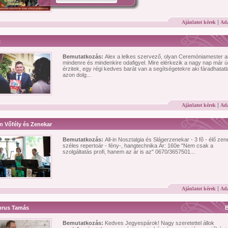
|
Ajánlatot kérek
Ada
x
Bemutatkozás:
Alex a lelkes szervező, olyan Ceremóniamester a
mindenre és mindenkire odafigyel. Mire elérkezik a nagy nap már 
érzitek, egy régi kedves barát van a segítségetekre aki fáradhatatl
azon dolg...
|
Ajánlatot kérek
Ada
in Vőfély és Zenekar
Bemutatkozás:
All-in Nosztalgia és Slágerzenekar - 3 fõ - élő zen
széles repertoár - fény-, hangtechnika Ár: 160e "Nem csak a
szolgáltatás profi, hanem az ár is az" 0670/3657501...
|
Ajánlatot kérek
Ada
rus Tamás
Bemutatkozás:
Kedves Jegyespárok! Nagy szeretettel állok