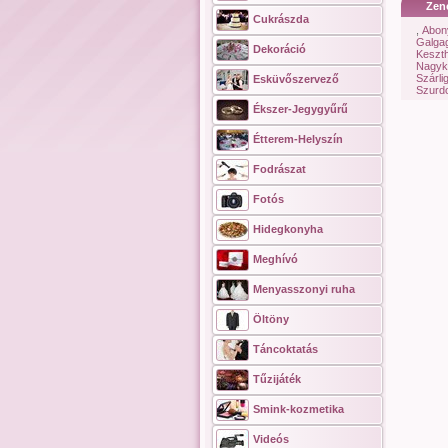
Zen
Cukrászda
,
Abon
Galga
Dekoráció
Keszth
Nagyk
Szárli
Esküvőszervező
Szurd
Ékszer-Jegygyűrű
Étterem-Helyszín
Fodrászat
Fotós
Hidegkonyha
Meghívó
Menyasszonyi ruha
Öltöny
Táncoktatás
Tűzijáték
Smink-kozmetika
Videós