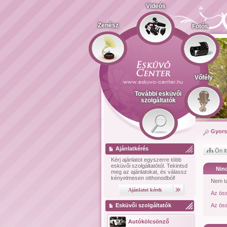
Videós
Zenész
Fotós
Vőfély
További esküvői
szolgáltatók
Gyors
Ajánlatkérés
Ön it
Kérj ajánlatot
egyszerre több
esküvői szolgáltatótól.
Tekintsd
Ninc
meg az ajánlatokat, és válassz
kényelmesen otthonodból!
Nem ta
Az ös
Esküvői szolgáltatók
Az öss
Autókölcsönző