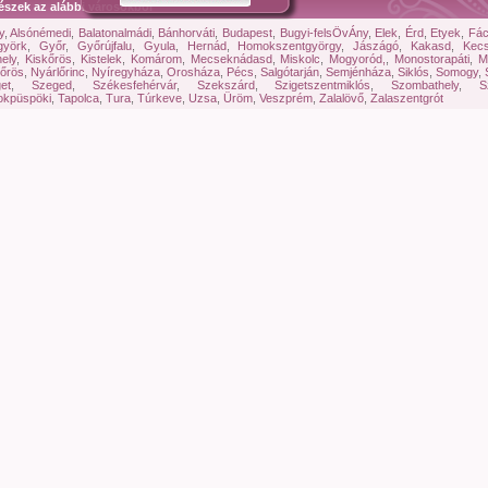
észek az alábbi városokból
y
,
Alsónémedi
,
Balatonalmádi
,
Bánhorváti
,
Budapest
,
Bugyi-felsÖvÁny
,
Elek
,
Érd
,
Etyek
,
Fác
györk
,
Győr
,
Győrújfalu
,
Gyula
,
Hernád
,
Homokszentgyörgy
,
Jászágó
,
Kakasd
,
Kec
ely
,
Kiskőrös
,
Kistelek
,
Komárom
,
Mecseknádasd
,
Miskolc
,
Mogyoród,
,
Monostorapáti
,
M
őrös
,
Nyárlőrinc
,
Nyíregyháza
,
Orosháza
,
Pécs
,
Salgótarján
,
Semjénháza
,
Siklós
,
Somogy
,
get
,
Szeged
,
Székesfehérvár
,
Szekszárd
,
Szigetszentmiklós
,
Szombathely
,
S
okpüspöki
,
Tapolca
,
Tura
,
Túrkeve
,
Uzsa
,
Üröm
,
Veszprém
,
Zalalövő
,
Zalaszentgrót