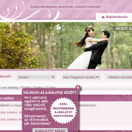
Csépa lakodalmas zenekarok, esküvői zenészek
Bejelentkezés
kereső:
t van jelenleg:
Főoldal
/
Zenész
/
Csépa
s találat!
lálható a megadott feltételeknek megfelelő zenész az adatbázisban...
szes zenész Jász-Nagykun-Szolnok megyéből.
zes zenész megtekintéséhez kattintson ide!