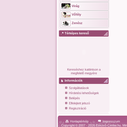
Virág
Vőfély
Zenész
Térképes kereső
Kereséshez kattintson a
megfelelő megyére
Információk
Szolgáltatások
Hírdetési lehetőségek
Belépés
Elfelejtett jelszó
Regisztráció
Honlaptérkép
Impresszum
Copyright © 2007 - 2026 Esküvő-Center.hu. Min