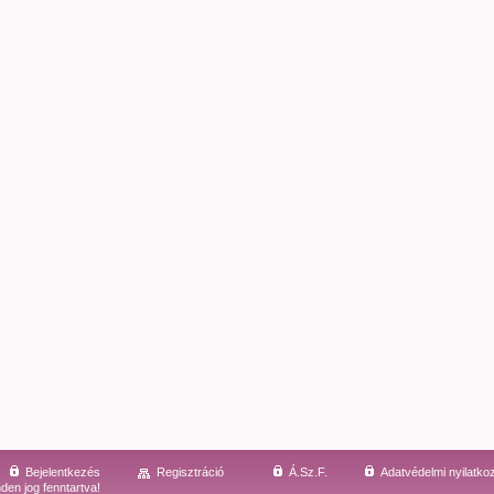
Bejelentkezés
Regisztráció
Á.Sz.F.
Adatvédelmi nyilatko
den jog fenntartva!