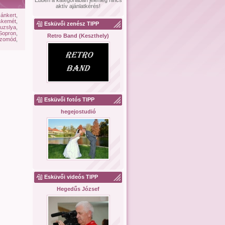
Ebben a kategóriában jelenleg nincs
aktív ajánlatkérés!
ánkert
,
skemét
,
Esküvői zenész TIPP
uzslya
,
Sopron
,
Retro Band (Keszthely)
zomód
,
Esküvői fotós TIPP
hegejostudió
Esküvői videós TIPP
Hegedűs József