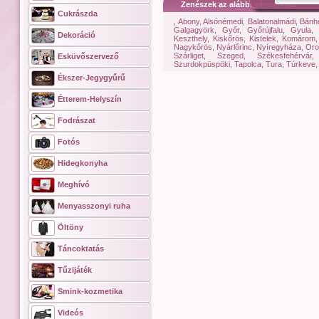
Zenészek az alábbi városokból
Cukrászda
,
Abony
,
Alsónémedi
,
Balatonalmádi
,
Bánho
Galgagyörk
,
Győr
,
Győrújfalu
,
Gyula
,
Dekoráció
Keszthely
,
Kiskőrös
,
Kistelek
,
Komárom
Nagykőrös
,
Nyárlőrinc
,
Nyíregyháza
,
Oro
Szárliget
,
Szeged
,
Székesfehérvár
Esküvőszervező
Szurdokpüspöki
,
Tapolca
,
Tura
,
Túrkeve
Ékszer-Jegygyűrű
Étterem-Helyszín
Fodrászat
Fotós
Hidegkonyha
Meghívó
Menyasszonyi ruha
Öltöny
Táncoktatás
Tűzijáték
Smink-kozmetika
Videós