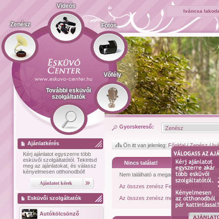
Videós
Iváncsa lakod
Zenész
Fotós
Vőfély
További esküvői
szolgáltatók
Gyorskereső:
Ajánlatkérés
Ön itt van jelenleg:
Főoldal
/
Zenész
/
Iv
Kérj ajánlatot
egyszerre több
esküvői szolgáltatótól.
Tekintsd
Nincs találat!
meg az ajánlatokat, és válassz
kényelmesen otthonodból!
Nem található a megadott feltételeknek me
Az összes zenész Fejér megyéből.
Esküvői szolgáltatók
Az összes zenész megtekintéséhez kattin
Autókölcsönző