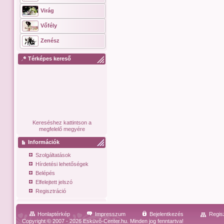
Virág
Vőfély
Zenész
Térképes kereső
Kereséshez kattintson a
megfelelő megyére
Információk
Szolgáltatások
Hírdetési lehetőségek
Belépés
Elfelejtett jelszó
Regisztráció
Honlaptérkép
Impresszum
Bejelentkezés
Regis
Copyright © 2007 - 2026 Esküvő-Center.hu. Minden jog fenntartva!