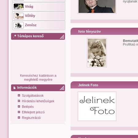
nyújtanak
Virág
Vőfély
Zenész
foto fényszöv
Térképes kereső
Bemutat
Profifotó 
Kereséshez kattintson a
megfelelő megyére
Jelinek Foto
Információk
Szolgáltatások
Hírdetési lehetőségek
Belépés
Elfelejtett jelszó
Regisztráció