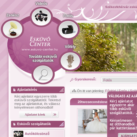
Videós
Székesfehérvár esküv
Zenész
Fotós
Vőfély
További esküvői
szolgáltatók
Gyorskereső:
Ajánlatkérés
Ön itt van jelenleg:
Főoldal
/
Fotós
/
Szék
Kérj ajánlatot
egyszerre több
esküvői szolgáltatótól.
Tekintsd
20twosecondslove
meg az ajánlatokat, és válassz
kényelmesen otthonodból!
Bemutat
körben a
esküvőter
www.albae
Esküvői szolgáltatók
Autókölcsönző