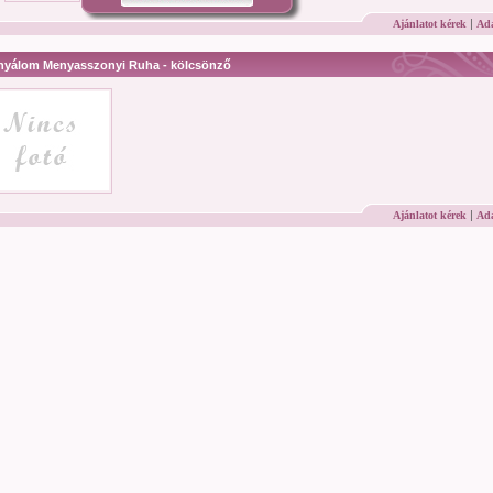
|
Ajánlatot kérek
Ada
nyálom Menyasszonyi Ruha - kölcsönző
|
Ajánlatot kérek
Ada