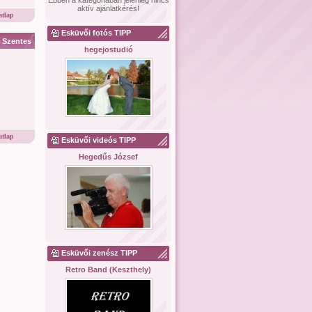
Ebben a kategóriában jelenleg nincs
aktív ajánlatkérés!
tlap
Esküvői fotós TIPP
Szentes
hegejostudió
tlap
Esküvői videós TIPP
Hegedűs József
Esküvői zenész TIPP
Retro Band (Keszthely)