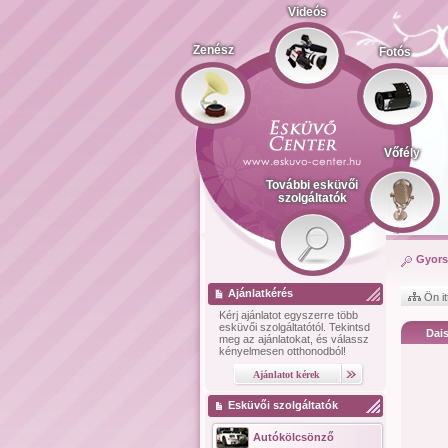
Videós
Zenész
Fotós
Vőfély
További esküvői
szolgáltatók
Gyors
Ajánlatkérés
Ön it
Kérj ajánlatot
egyszerre több
esküvői szolgáltatótól.
Tekintsd
Dai
meg az ajánlatokat, és válassz
kényelmesen otthonodból!
Esküvői szolgáltatók
Autókölcsönző