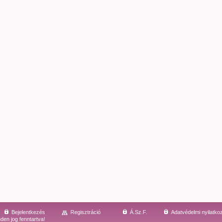
Bejelentkezés
Regisztráció
Á.Sz.F.
Adatvédelmi nyilatko
den jog fenntartva!