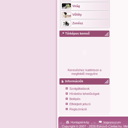
Virág
Vőfély
Zenész
Térképes kereső
Kereséshez kattintson a
megfelelő megyére
Információk
Szolgáltatások
Hírdetési lehetőségek
Belépés
Elfelejtett jelszó
Regisztráció
Honlaptérkép
Impresszum
Copyright © 2007 - 2026 Esküvő-Center.hu. Min