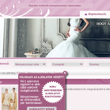
Szentes esküvői menyasszonyi ruhaszalon
Bejelentkezés
kereső:
t van jelenleg:
Főoldal
/
Menyasszonyi ruha
/
Szentes
sy
Bemutatkozás:
Szalonunkban kölcsönözni és megvásárolni is leh
modelljeinket kedvező áron!