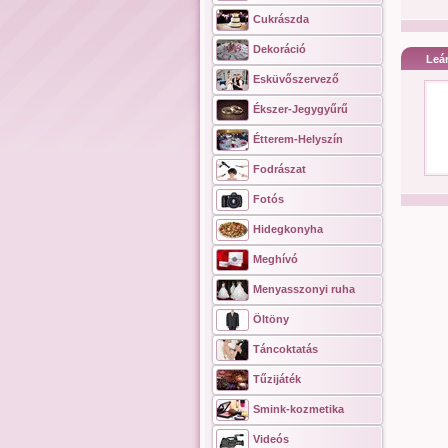
Cukrászda
Dekoráció
Leá
Esküvőszervező
Ékszer-Jegygyűrű
Étterem-Helyszín
Fodrászat
Fotós
Hidegkonyha
Meghívó
Menyasszonyi ruha
Öltöny
Táncoktatás
Tűzijáték
Smink-kozmetika
Videós