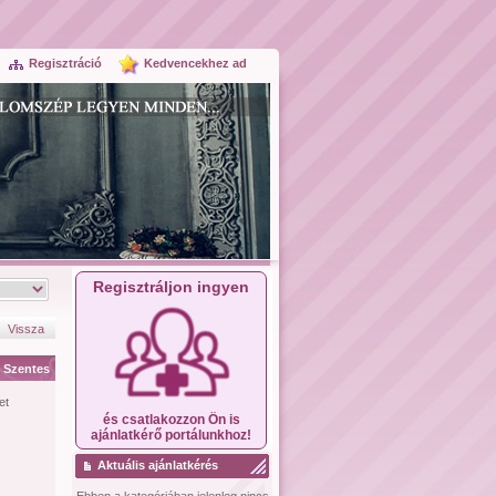
Regisztráció
Kedvencekhez ad
Regisztráljon ingyen
Vissza
Szentes
et
és csatlakozzon Ön is
ajánlatkérő portálunkhoz!
Aktuális ajánlatkérés