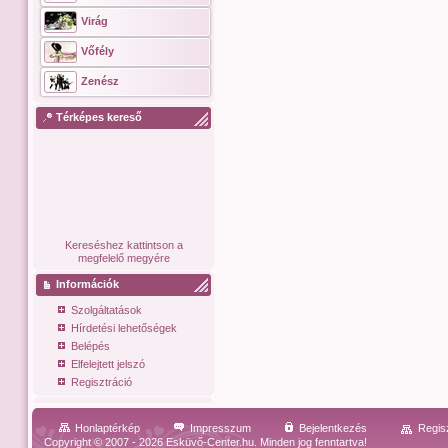
Virág
Vőfély
Zenész
Térképes kereső
Kereséshez kattintson a
megfelelő megyére
Információk
Szolgáltatások
Hírdetési lehetőségek
Belépés
Elfelejtett jelszó
Regisztráció
Honlaptérkép
Impresszum
Bejelentkezés
Regis
Copyright © 2007 - 2026 Esküvő-Center.hu. Minden jog fenntartva!