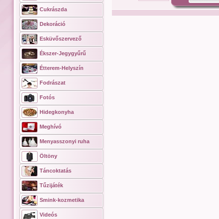
Cukrászda
Dekoráció
Esküvőszervező
Ékszer-Jegygyűrű
Étterem-Helyszín
Fodrászat
Fotós
Hidegkonyha
Meghívó
Menyasszonyi ruha
Öltöny
Táncoktatás
Tűzijáték
Smink-kozmetika
Videós