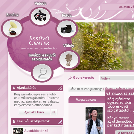
Videós
Balaton v
Zenész
Fotós
Vőfély
További esküvői
szolgáltatók
Gyorskereső:
Ajánlatkérés
Ön itt van jelenleg:
Főoldal
/
Vőfély
/
Bala
Kérj ajánlatot
egyszerre több
esküvői szolgáltatótól.
Tekintsd
Varga Lorant
meg az ajánlatokat, és válassz
kényelmesen otthonodból!
Bemutat
igenyei sz
Esküvői szolgáltatók
Autókölcsönző