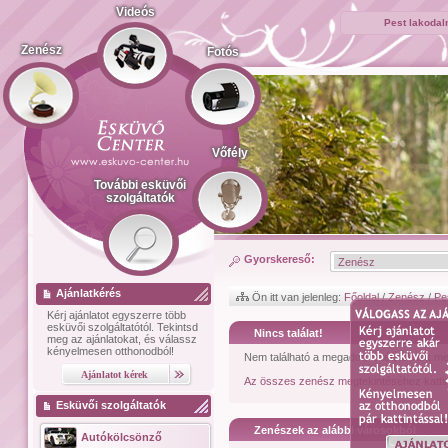
Videós
Pest lakodal
Zenész
Fotós
Vőfély
További esküvői
szolgáltatók
Gyorskereső:
Ajánlatkérés
Ön itt van jelenleg:
Főoldal
/
Zenész
/
Pe
Kérj ajánlatot
egyszerre több
esküvői szolgáltatótól.
Tekintsd
Nincs találat!
meg az ajánlatokat, és válassz
kényelmesen otthonodból!
Nem található a megadott feltételeknek me
Az összes zenész megtekintéséhez kattin
Esküvői szolgáltatók
Zenészek az alábbi városokból
Autókölcsönző