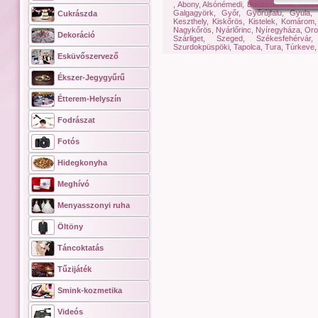
,
Abony
,
Alsónémedi
,
Balatonalmádi
,
Bánho
Galgagyörk
,
Győr
,
Győrújfalu
,
Gyula
,
Cukrászda
Keszthely
,
Kiskőrös
,
Kistelek
,
Komárom
Nagykőrös
,
Nyárlőrinc
,
Nyíregyháza
,
Oro
Dekoráció
Szárliget
,
Szeged
,
Székesfehérvár
Szurdokpüspöki
,
Tapolca
,
Tura
,
Túrkeve
Esküvőszervező
Ékszer-Jegygyűrű
Étterem-Helyszín
Fodrászat
Fotós
Hidegkonyha
Meghívó
Menyasszonyi ruha
Öltöny
Táncoktatás
Tűzijáték
Smink-kozmetika
Videós