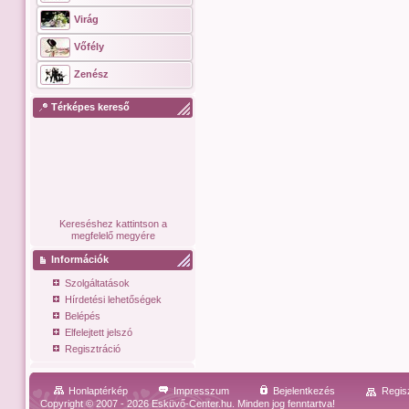
Virág
Vőfély
Zenész
Térképes kereső
Kereséshez kattintson a
megfelelő megyére
Információk
Szolgáltatások
Hírdetési lehetőségek
Belépés
Elfelejtett jelszó
Regisztráció
Honlaptérkép
Impresszum
Bejelentkezés
Regis
Copyright © 2007 - 2026 Esküvő-Center.hu. Minden jog fenntartva!