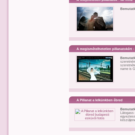
Bemutat
A megismételhetetlen pillanatokért 
Bemutat
szeretném
szeretnét
name is G
A Pillanat a lelkünkben ébred
Bemutat
Látogass 
egyeztess
készüljene