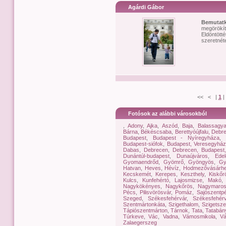
Agárdi Gábor
Bemutat
megörökít
Eldöntött
szeretnéte
<< < |
1
|
Fotósok az alábbi városokból
,
Adony
,
Ajka
,
Aszód
,
Baja
,
Balassagy
Bárna
,
Békéscsaba
,
Berettyóújfalu, Deb
Budapest
,
Budapest - Nyíregyháza
,
Budapest-siófok
,
Budapest, Veresegyhá
Dabas
,
Debrecen
,
Debrecen, Budapest
Dunántúl-budapest
,
Dunaújváros
,
Edel
Gyomaendrőd
,
Gyömrő
,
Gyöngyös
,
Gy
Hatvan
,
Heves
,
Hévíz
,
Hodmezővásárhe
Kecskemét
,
Kerepes
,
Keszthely
,
Kiskőr
Kulcs
,
Kunfehértó
,
Lajosmizse
,
Makó
Nagykökényes
,
Nagykőrös
,
Nagymaro
Pécs
,
Pilisvörösvár
,
Pomáz
,
Sajószentpé
Szeged
,
Székesfehérvár
,
Székesfehér
Szentmártonkáta
,
Szigethalom
,
Szigetsz
Tápiószentmárton
,
Tárnok
,
Tata
,
Tatabán
Túrkeve
,
Vác
,
Vadna
,
Vámosmikola
,
Vá
Zalaegerszeg