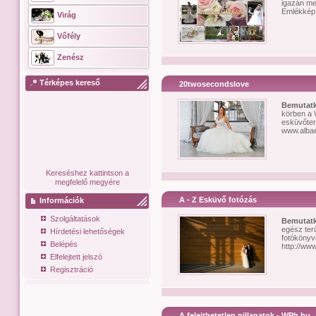
igazán me
Emlékkép 
Virág
Vőfély
Zenész
Térképes kereső
20twosecondslove
Bemutat
körben a
esküvőter
www.albae
Kereséshez kattintson a
megfelelő megyére
A - Z Esküvő fotózás
Információk
Szolgáltatások
Bemutat
egész terü
Hírdetési lehetőségek
fotókönyv
Belépés
http://www
Elfelejtett jelszó
Regisztráció
A felejthetetlen pillanatok - WPh.hu