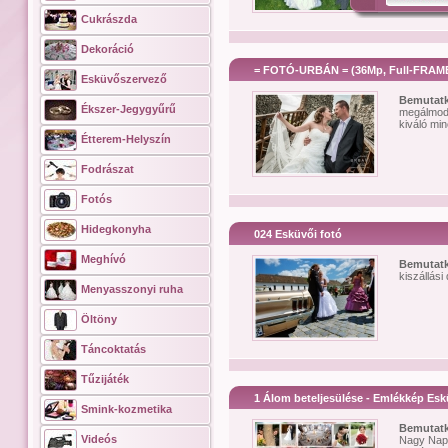
Cukrászda
Dekoráció
= FOTÓ-URBÁN = (36Mp, Full-FRAM
Esküvőszervező
Bemutat
Ékszer-Jegygyűrű
megálmod
kiváló min
Étterem-Helyszín
Fodrászat
Fotós
Hidegkonyha
024 Esküvői fotó
Meghívó
Bemutat
kiszállási 
Menyasszonyi ruha
Öltöny
Táncoktatás
Tűzijáték
1 Álom beteljesülése - Emlékkép Esk
Smink-kozmetika
Bemutat
Videós
Nagy Nap m