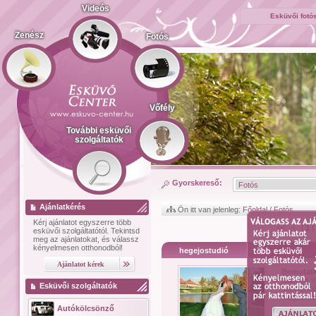
Videós
Esküvői fotó
Zenész
Fotós
Vőfély
További esküvői
szolgáltatók
Gyorskereső:
Ajánlatkérés
Ön itt van jelenleg:
Főoldal
/
Fotós
Kérj ajánlatot
egyszerre több
<< < |
1
|
esküvői szolgáltatótól.
Tekintsd
meg az ajánlatokat, és válassz
kényelmesen otthonodból!
hegejostudió
Bemutat
fotós és 
Esküvői szolgáltatók
felvétel 
megtalálha
Autókölcsönző