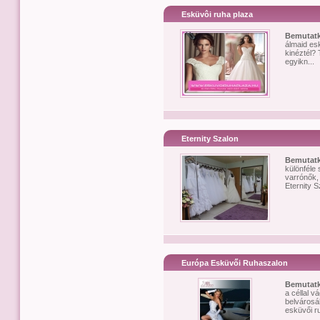
Esküvôi ruha plaza
Bemutat
álmaid esk
kinéztél?
egyikn...
Eternity Szalon
Bemutat
különféle
varrónők,
Eternity S
Európa Esküvői Ruhaszalon
Bemutat
a céllal v
belvárosá
esküvői ru