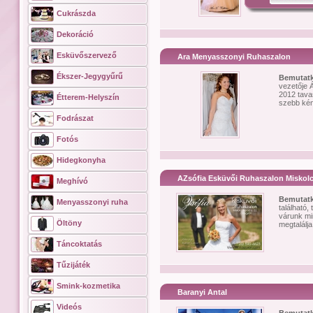
Cukrászda
Dekoráció
Esküvőszervező
Ara Menyasszonyi Ruhaszalon
Ékszer-Jegygyűrű
Bemutat
vezetője 
2012 tavas
Étterem-Helyszín
szebb kén
Fodrászat
Fotós
Hidegkonyha
AZsófia Esküvői Ruhaszalon Miskol
Meghívó
Bemutat
Menyasszonyi ruha
található,
várunk mi
Öltöny
megtalálj
Táncoktatás
Tűzijáték
Smink-kozmetika
Baranyi Antal
Videós