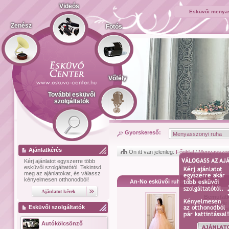
Videós
Esküvői menyas
Zenész
Fotós
Vőfély
További esküvői
szolgáltatók
Gyorskereső:
Ajánlatkérés
Ön itt van jelenleg:
Főoldal
/
Menyasszon
Kérj ajánlatot
egyszerre több
esküvői szolgáltatótól.
Tekintsd
meg az ajánlatokat, és válassz
kényelmesen otthonodból!
An-No esküvői ruhaszalon
Bemutat
képet ,de 
Esküvői szolgáltatók
választan
számodra,
Autókölcsönző