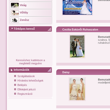
Bemutat
Virág
Vőfély
Zenész
Térképes kereső
Cecilia Esküvői Ruhaszalon
Bemutat
szabva. S
ruhakészí
Kereséshez kattintson a
megfelelő megyére
Információk
Daisy
Szolgáltatások
Bemutat
Hírdetési lehetőségek
modelljei
Belépés
Elfelejtett jelszó
Regisztráció