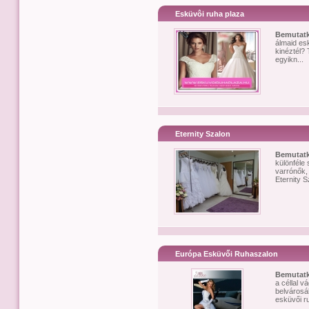
Esküvôi ruha plaza
Bemutat
álmaid esk
kinéztél?
egyikn...
Eternity Szalon
Bemutat
különféle
varrónők,
Eternity S
Európa Esküvői Ruhaszalon
Bemutat
a céllal v
belvárosá
esküvői ru