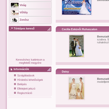
Bemutat
Virág
Vőfély
Zenész
Térképes kereső
Cecilia Esküvői Ruhaszalon
Bemutat
szabva. S
ruhakészí
Kereséshez kattintson a
megfelelő megyére
Információk
Daisy
Szolgáltatások
Bemutat
Hírdetési lehetőségek
modelljei
Belépés
Elfelejtett jelszó
Regisztráció