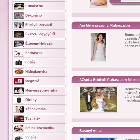
Cukrászda
Dekoráció
Esküvőszervező
Ara Menyasszonyi Ruhaszalon
Ékszer-Jegygyűrű
Bemutat
vezetője 
2012 tavas
Étterem-Helyszín
szebb kén
Fodrászat
Fotós
Hidegkonyha
AZsófia Esküvői Ruhaszalon Miskol
Meghívó
Bemutat
Menyasszonyi ruha
található,
várunk mi
Öltöny
megtalálj
Táncoktatás
Tűzijáték
Smink-kozmetika
Baranyi Antal
Videós