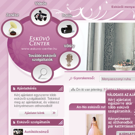
Videós
Esküvői menyas
Zenész
Fotós
Vőfély
További esküvői
szolgáltatók
Gyorskereső:
Ajánlatkérés
Ön itt van jelenleg:
Főoldal
/
Menyasszon
Kérj ajánlatot
egyszerre több
esküvői szolgáltatótól.
Tekintsd
meg az ajánlatokat, és válassz
kényelmesen otthonodból!
An-No esküvői ruhaszalon
Bemutat
képet ,de 
Esküvői szolgáltatók
választan
számodra,
Autókölcsönző